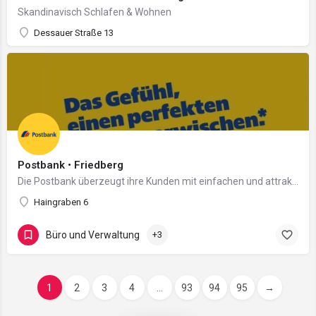
Skandinavisch Schlafen & Wohnen
Dessauer Straße 13
Postbank • Friedberg
Die Postbank überzeugt ihre Kunden mit einfachen und attraktiven Lösungen aus einer Hand – digital und…
Haingraben 6
Büro und Verwaltung
+3
1
2
3
4
...
93
94
95
→