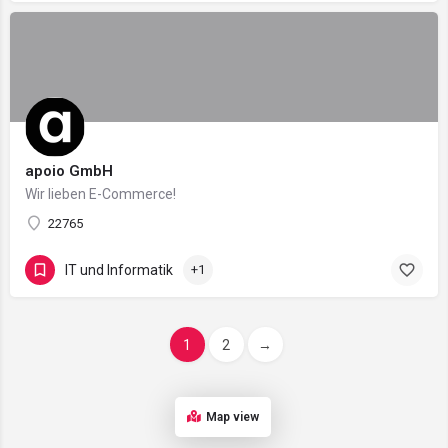
apoio GmbH
Wir lieben E-Commerce!
22765
IT und Informatik
+1
1
2
→
Map view