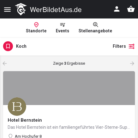
Standorte
Events
Stellenangebote
Koch
Filters
Zeige
3
Ergebisse
Hotel Bernstein
Das Hotel Bernstein ist ein familiengeführtes Vier-Sterne-Superior Hotel im Ostseebad Sellin auf der Insel…
Am Hochufer 8