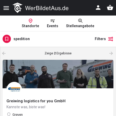
Standorte
Events
Stellenangebote
spedition
Filters
Zeige
2
Ergebisse
Greiwing logistics for you GmbH
Kannste was, biste was!
Greven