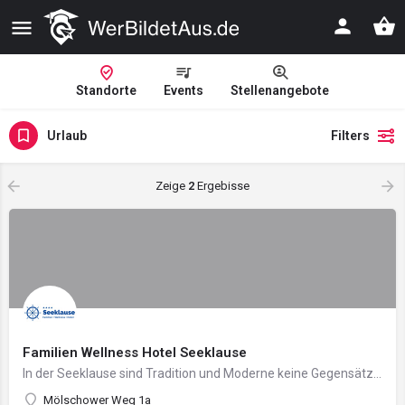
Standorte
Events
Stellenangebote
Urlaub
Filters
Zeige
2
Ergebisse
Familien Wellness Hotel Seeklause
In der Seeklause sind Tradition und Moderne keine Gegensätze. Sie sind beide vielmehr der Garant dafür, dass…
Mölschower Weg 1a