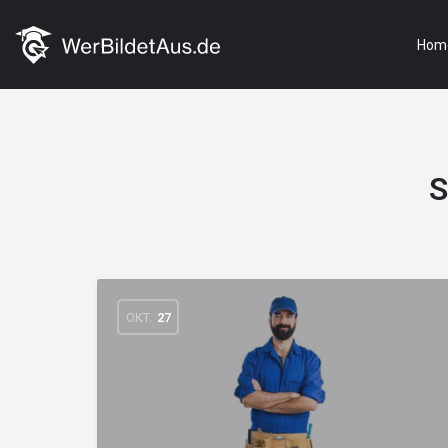
Hom
S
OKT.
27