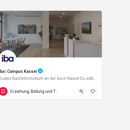
iba | Campus Kassel
Duales Bachelorstudium an der iba in Kassel Du willst im Management durchstarten oder im sozialen Bereich…
Friedrich-Ebert-Straße 21
Erziehung, Bildung und Theologie