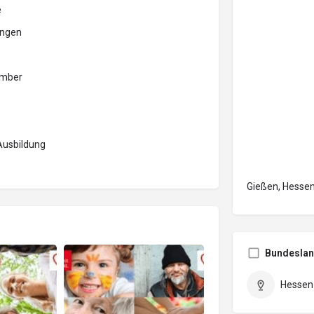
e
ungen
ember
Ausbildung
Gießen, Hessen
Bundesla
Hessen