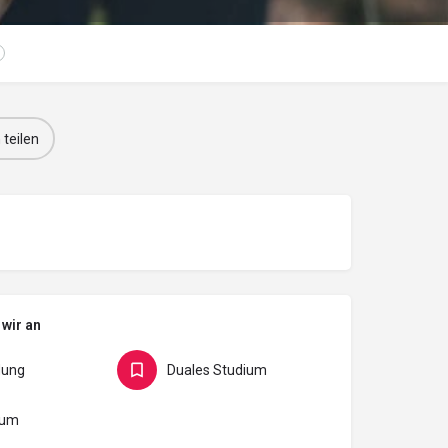
 teilen
 wir an
dung
Duales Studium
kum