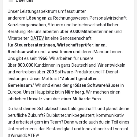
Über uns
Unser Leistungsspektrum umfasst unter
anderem
Lösungen
zu Rechnungswesen, Personalwirtschaft,
Kanzleiorganisation, Steuern und betriebs­wirtschaft­licher
Beratung. Bei uns arbeiten über
9.000
Mitar­beiter­innen und
Mitar­beiter.
DATEV
ist eine Genossenschaft
für
Steuerberater:innen, Wirtschaftsprüfer:innen,
Rechtsanwälte
und -
anwältinnen
und deren Mandant:innen.
Uns gibt es seit
1966
. Wir arbeiten für unsere
über
800.000
Kund:innen in ganz Deutschland. Wir entwickeln
und vertreiben über
200
Software-Produkte und IT-Dienst­
leistungen. Unser Motto ist
"Zukunft gestalten.
Gemeinsam."
Wir sind eines der
größten Softwarehäuser
in
Europa. Unser Hauptsitz ist in
Nürnberg
. Wir machen einen
jährlichen Umsatz von über
einer Milliarde Euro.
Du hast deinen Schulabschluss bald geschafft und planst deine
berufliche Zukunft? Du bist technikbegeistert, kommunikativ
und arbeitest gern im Team? Dann werde auch du ein Teil eines
Unternehmens, das Beständigkeit und Innovationskraft vereint.
#WirsindDATEV!