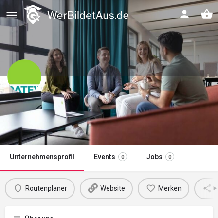
DATEV eG
Zur Karriereseite
Unternehmensprofil
Events
Jobs
0
0
Routenplaner
Website
Merken
M