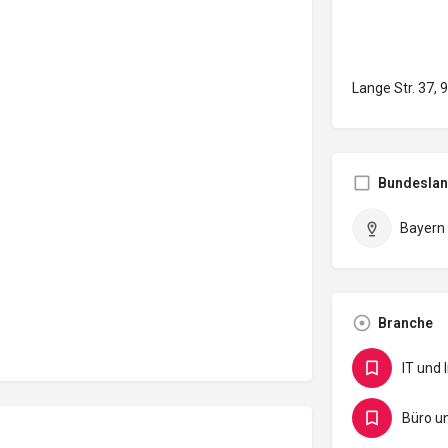
Lange Str. 37,
Bundesla
Bayern
Branche
IT und 
Büro u