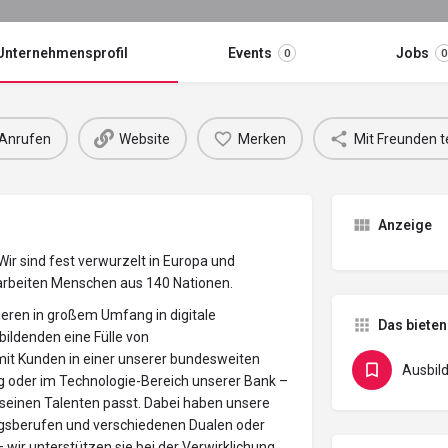
Unternehmensprofil
Events
Jobs
0
0
Anrufen
Website
Merken
Mit Freunden t
Anzeige
ir sind fest verwurzelt in Europa und
 arbeiten Menschen aus 140 Nationen.
ieren in großem Umfang in digitale
Das bieten
bildenden eine Fülle von
mit Kunden in einer unserer bundesweiten
Ausbil
g oder im Technologie-Bereich unserer Bank –
d seinen Talenten passt. Dabei haben unsere
gsberufen und verschiedenen Dualen oder
wir unterstützen sie bei der Verwirklichung