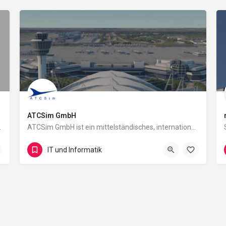
ATCSim GmbH
 bei uns Menschen mit…
ATCSim GmbH ist ein mittelständisches, international tätiges Unternehmen der IT-Branche. An den Standorten…
Bavariaring 8
IT und Informatik