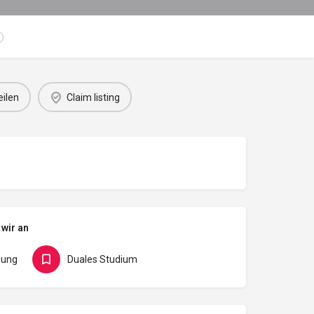
eilen
Claim listing
 wir an
dung
Duales Studium