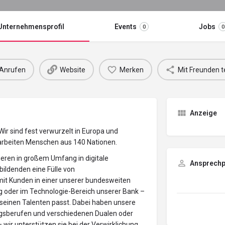
Unternehmensprofil
Events
Jobs
0
0
Anrufen
Website
Merken
Mit Freunden t
Anzeige
ir sind fest verwurzelt in Europa und
 arbeiten Menschen aus 140 Nationen.
ieren in großem Umfang in digitale
Ansprechp
bildenden eine Fülle von
mit Kunden in einer unserer bundesweiten
g oder im Technologie-Bereich unserer Bank –
d seinen Talenten passt. Dabei haben unsere
gsberufen und verschiedenen Dualen oder
wir unterstützen sie bei der Verwirklichung