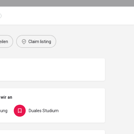
eilen
Claim listing
 wir an
dung
Duales Studium