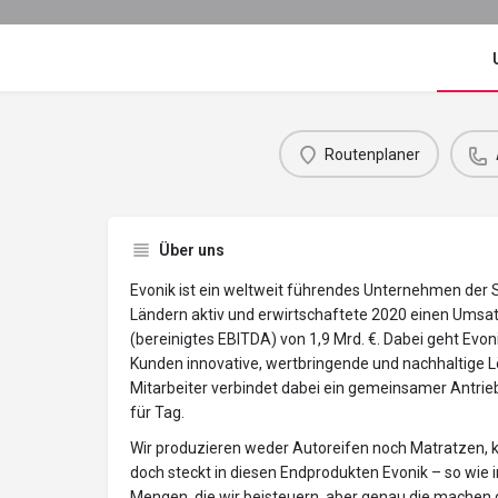
Routenplaner
Über uns
Evonik ist ein weltweit führendes Unternehmen der S
Ländern aktiv und erwirtschaftete 2020 einen Umsat
(bereinigtes EBITDA) von 1,9 Mrd. €. Dabei geht Evo
Kunden innovative, wertbringende und nachhaltige 
Mitarbeiter verbindet dabei ein gemeinsamer Antrie
für Tag.
Wir produzieren weder Autoreifen noch Matratzen, k
doch steckt in diesen Endprodukten Evonik – so wie in
Mengen, die wir beisteuern, aber genau die machen 