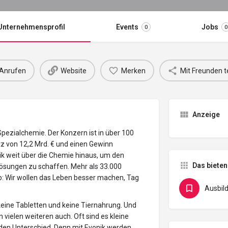
Unternehmensprofil
Events
Jobs
0
0
Anrufen
Website
Merken
Mit Freunden t
Anzeige
pezialchemie. Der Konzern ist in über 100
z von 12,2 Mrd. € und einen Gewinn
nik weit über die Chemie hinaus, um den
Das bieten
Lösungen zu schaffen. Mehr als 33.000
b: Wir wollen das Leben besser machen, Tag
Ausbil
eine Tabletten und keine Tiernahrung. Und
 vielen weiteren auch. Oft sind es kleine
den Unterschied. Denn mit Evonik werden