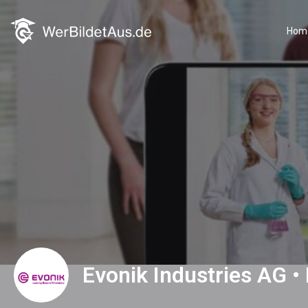
Hom
Evonik Industries AG •