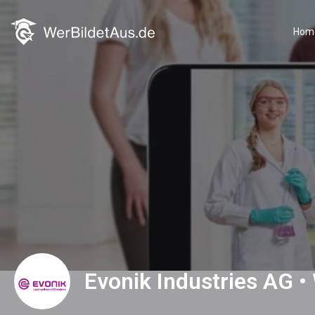
Hom
Evonik Industries AG •