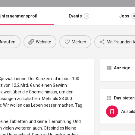
Unternehmensprofil
Events
Jobs
0
0
Anrufen
Website
Merken
Mit Freunden t
Anzeige
pezialchemie. Der Konzern ist in über 100
z von 12,2 Mrd. € und einen Gewinn
nik weit über die Chemie hinaus, um den
Das bieten
Lösungen zu schaffen. Mehr als 33.000
b: Wir wollen das Leben besser machen, Tag
Ausbil
eine Tabletten und keine Tiernahrung. Und
 vielen weiteren auch. Oft sind es kleine
den Unterschied. Denn mit Evonik werden