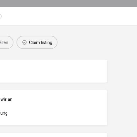
eilen
Claim listing
 wir an
dung