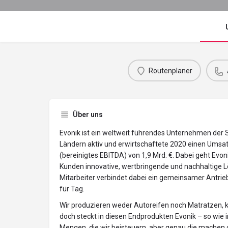
Routenplaner
Über uns
Evonik ist ein weltweit führendes Unternehmen der S
Ländern aktiv und erwirtschaftete 2020 einen Umsat
(bereinigtes EBITDA) von 1,9 Mrd. €. Dabei geht Evo
Kunden innovative, wertbringende und nachhaltige 
Mitarbeiter verbindet dabei ein gemeinsamer Antrie
für Tag.
Wir produzieren weder Autoreifen noch Matratzen, k
doch steckt in diesen Endprodukten Evonik – so wie in
Mengen, die wir beisteuern, aber genau die machen 