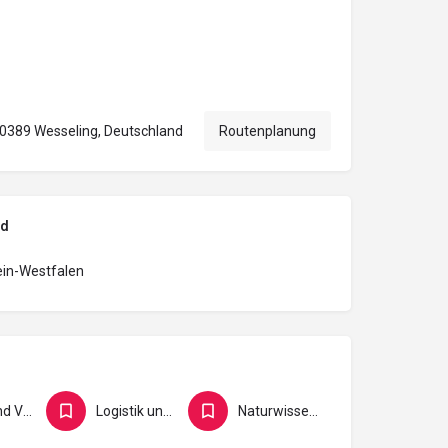
 50389 Wesseling, Deutschland
Routenplanung
nd
ein-Westfalen
Büro und Verwaltung
Logistik und Verkehr
Naturwissenschaft und Forschung