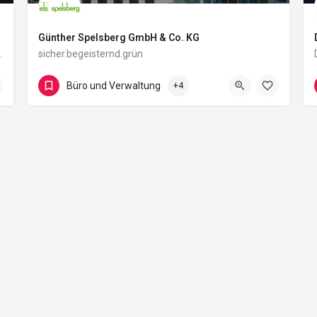
Günther Spelsberg GmbH & Co. KG
ine Zukunft jetzt!
sicher.begeisternd.grün
Im Gewerbepark 1
Büro und Verwaltung
+4