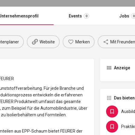
Unternehmensprofil
Events
Jobs
0
0
tenplaner
Website
Merken
Mit Freunden
Anzeige
FEURER
unststoffverarbeitung. Für jede Branche und
oduktionsprozess entwickeln die erfahrenen
Das bieten
e FEURER Produktwelt umfasst das gesamte
um Beispiel für die Automobilindustrie, über
Ausbil
zu Isolierbehältern und Formteilen.
Prakti
rmteilen aus EPP-Schaum bietet FEURER der