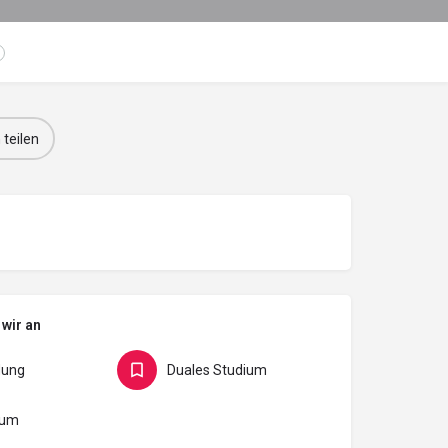
 teilen
 wir an
dung
Duales Studium
kum