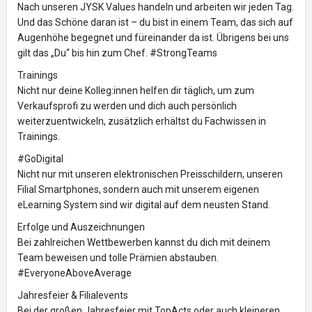
Nach unseren JYSK Values handeln und arbeiten wir jeden Tag.
Und das Schöne daran ist – du bist in einem Team, das sich auf
Augenhöhe begegnet und füreinander da ist. Übrigens bei uns
gilt das „Du“ bis hin zum Chef. #StrongTeams
Trainings
Nicht nur deine Kolleg:innen helfen dir täglich, um zum
Verkaufsprofi zu werden und dich auch persönlich
weiterzuentwickeln, zusätzlich erhältst du Fachwissen in
Trainings.
#GoDigital
Nicht nur mit unseren elektronischen Preisschildern, unseren
Filial Smartphones, sondern auch mit unserem eigenen
eLearning System sind wir digital auf dem neusten Stand.
Erfolge und Auszeichnungen
Bei zahlreichen Wettbewerben kannst du dich mit deinem
Team beweisen und tolle Prämien abstauben.
#EveryoneAboveAverage
Jahresfeier & Filialevents
Bei der großen Jahresfeier mit TopActs oder auch kleineren