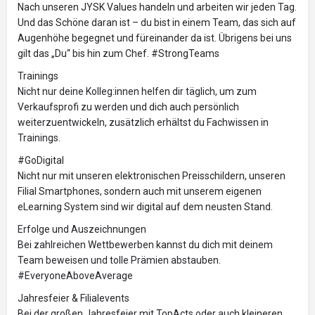
Nach unseren JYSK Values handeln und arbeiten wir jeden Tag.
Und das Schöne daran ist – du bist in einem Team, das sich auf
Augenhöhe begegnet und füreinander da ist. Übrigens bei uns
gilt das „Du“ bis hin zum Chef. #StrongTeams
Trainings
Nicht nur deine Kolleg:innen helfen dir täglich, um zum
Verkaufsprofi zu werden und dich auch persönlich
weiterzuentwickeln, zusätzlich erhältst du Fachwissen in
Trainings.
#GoDigital
Nicht nur mit unseren elektronischen Preisschildern, unseren
Filial Smartphones, sondern auch mit unserem eigenen
eLearning System sind wir digital auf dem neusten Stand.
Erfolge und Auszeichnungen
Bei zahlreichen Wettbewerben kannst du dich mit deinem
Team beweisen und tolle Prämien abstauben.
#EveryoneAboveAverage
Jahresfeier & Filialevents
Bei der großen Jahresfeier mit TopActs oder auch kleineren