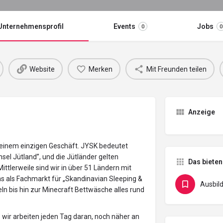
Unternehmensprofil
Events
Jobs
0
0
Website
Merken
Mit Freunden teilen
Anzeige
 einem einzigen Geschäft. JYSK bedeutet
el Jütland”, und die Jütländer gelten
Das bieten
Mittlerweile sind wir in über 51 Ländern mit
ns als Fachmarkt für „Skandinavian Sleeping &
Ausbil
eln bis hin zur Minecraft Bettwäsche alles rund
 wir arbeiten jeden Tag daran, noch näher an