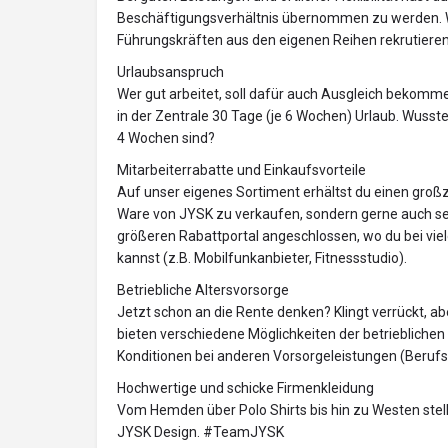
Beschäftigungsverhältnis übernommen zu werden. W
Führungskräften aus den eigenen Reihen rekrutieren
Urlaubsanspruch
Wer gut arbeitet, soll dafür auch Ausgleich bekomme
in der Zentrale 30 Tage (je 6 Wochen) Urlaub. Wusste
4 Wochen sind?
Mitarbeiterrabatte und Einkaufsvorteile
Auf unser eigenes Sortiment erhältst du einen großz
Ware von JYSK zu verkaufen, sondern gerne auch sel
größeren Rabattportal angeschlossen, wo du bei vie
kannst (z.B. Mobilfunkanbieter, Fitnessstudio).
Betriebliche Altersvorsorge
Jetzt schon an die Rente denken? Klingt verrückt, abe
bieten verschiedene Möglichkeiten der betrieblichen
Konditionen bei anderen Vorsorgeleistungen (Berufs
Hochwertige und schicke Firmenkleidung
Vom Hemden über Polo Shirts bis hin zu Westen stell
JYSK Design. #TeamJYSK