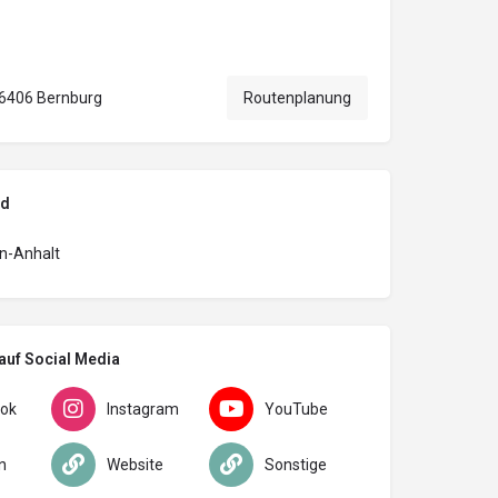
06406 Bernburg
Routenplanung
nd
n-Anhalt
auf Social Media
ok
Instagram
YouTube
n
Website
Sonstige