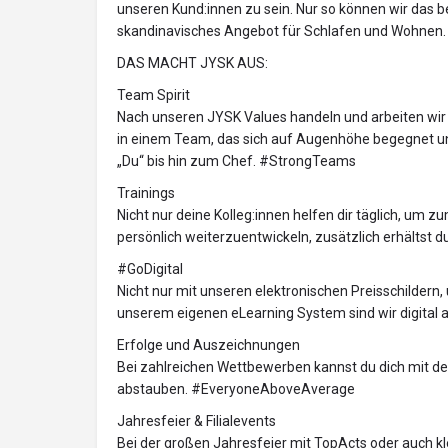
unseren Kund:innen zu sein. Nur so können wir das 
skandinavisches Angebot für Schlafen und Wohnen.
DAS MACHT JYSK AUS:
Team Spirit
Nach unseren JYSK Values handeln und arbeiten wir 
in einem Team, das sich auf Augenhöhe begegnet und 
„Du“ bis hin zum Chef. #StrongTeams
Trainings
Nicht nur deine Kolleg:innen helfen dir täglich, um 
persönlich weiterzuentwickeln, zusätzlich erhältst d
#GoDigital
Nicht nur mit unseren elektronischen Preisschildern,
unserem eigenen eLearning System sind wir digital
Erfolge und Auszeichnungen
Bei zahlreichen Wettbewerben kannst du dich mit 
abstauben. #EveryoneAboveAverage
Jahresfeier & Filialevents
Bei der großen Jahresfeier mit TopActs oder auch kl