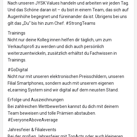
Nach unseren JYSK Values handeln und arbeiten wir jeden Tag.
Und das Schöne daran ist – du bist in einem Team, das sich auf
Augenhöhe begegnet und füreinander da ist. Übrigens bei uns
gilt das „Du“ bis hin zum Chef. #StrongTeams
Trainings
Nicht nur deine Kolleg:innen helfen dir täglich, um zum
Verkaufsprofi zu werden und dich auch persönlich
weiterzuentwickeln, zusätzlich erhältst du Fachwissen in
Trainings.
#GoDigital
Nicht nur mit unseren elektronischen Preisschildern, unseren
Filial Smartphones, sondern auch mit unserem eigenen
eLearning System sind wir digital auf dem neusten Stand.
Erfolge und Auszeichnungen
Bei zahlreichen Wettbewerben kannst du dich mit deinem
Team beweisen und tolle Prämien abstauben.
#EveryoneAboveAverage
Jahresfeier & Filialevents
Bei der großen Jahresfeier mit TopActs oder auch kleineren