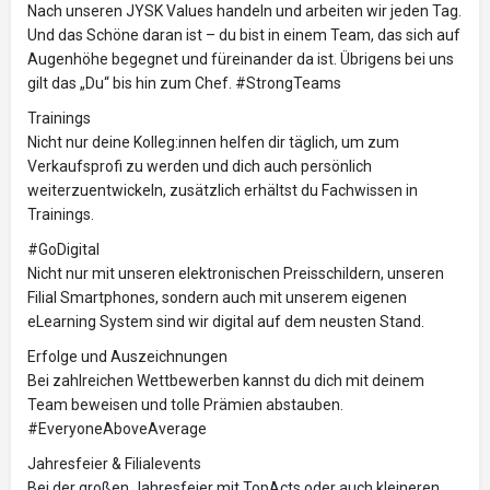
Nach unseren JYSK Values handeln und arbeiten wir jeden Tag.
Und das Schöne daran ist – du bist in einem Team, das sich auf
Augenhöhe begegnet und füreinander da ist. Übrigens bei uns
gilt das „Du“ bis hin zum Chef. #StrongTeams
Trainings
Nicht nur deine Kolleg:innen helfen dir täglich, um zum
Verkaufsprofi zu werden und dich auch persönlich
weiterzuentwickeln, zusätzlich erhältst du Fachwissen in
Trainings.
#GoDigital
Nicht nur mit unseren elektronischen Preisschildern, unseren
Filial Smartphones, sondern auch mit unserem eigenen
eLearning System sind wir digital auf dem neusten Stand.
Erfolge und Auszeichnungen
Bei zahlreichen Wettbewerben kannst du dich mit deinem
Team beweisen und tolle Prämien abstauben.
#EveryoneAboveAverage
Jahresfeier & Filialevents
Bei der großen Jahresfeier mit TopActs oder auch kleineren