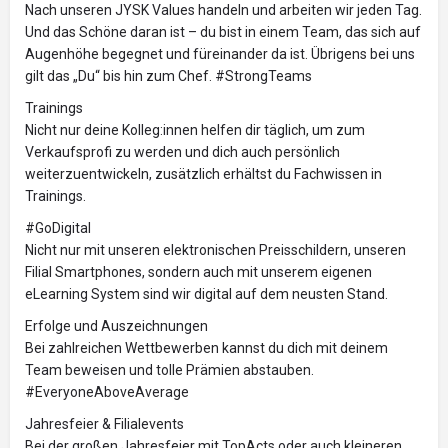
Nach unseren JYSK Values handeln und arbeiten wir jeden Tag.
Und das Schöne daran ist – du bist in einem Team, das sich auf
Augenhöhe begegnet und füreinander da ist. Übrigens bei uns
gilt das „Du“ bis hin zum Chef. #StrongTeams
Trainings
Nicht nur deine Kolleg:innen helfen dir täglich, um zum
Verkaufsprofi zu werden und dich auch persönlich
weiterzuentwickeln, zusätzlich erhältst du Fachwissen in
Trainings.
#GoDigital
Nicht nur mit unseren elektronischen Preisschildern, unseren
Filial Smartphones, sondern auch mit unserem eigenen
eLearning System sind wir digital auf dem neusten Stand.
Erfolge und Auszeichnungen
Bei zahlreichen Wettbewerben kannst du dich mit deinem
Team beweisen und tolle Prämien abstauben.
#EveryoneAboveAverage
Jahresfeier & Filialevents
Bei der großen Jahresfeier mit TopActs oder auch kleineren