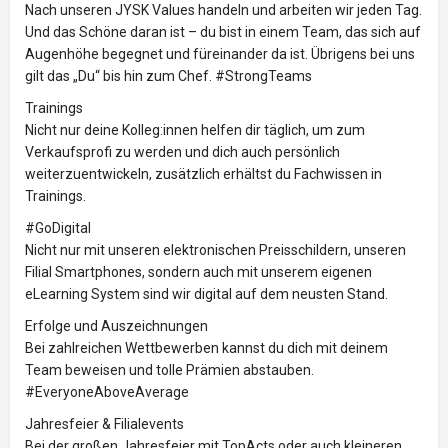
Nach unseren JYSK Values handeln und arbeiten wir jeden Tag.
Und das Schöne daran ist – du bist in einem Team, das sich auf
Augenhöhe begegnet und füreinander da ist. Übrigens bei uns
gilt das „Du“ bis hin zum Chef. #StrongTeams
Trainings
Nicht nur deine Kolleg:innen helfen dir täglich, um zum
Verkaufsprofi zu werden und dich auch persönlich
weiterzuentwickeln, zusätzlich erhältst du Fachwissen in
Trainings.
#GoDigital
Nicht nur mit unseren elektronischen Preisschildern, unseren
Filial Smartphones, sondern auch mit unserem eigenen
eLearning System sind wir digital auf dem neusten Stand.
Erfolge und Auszeichnungen
Bei zahlreichen Wettbewerben kannst du dich mit deinem
Team beweisen und tolle Prämien abstauben.
#EveryoneAboveAverage
Jahresfeier & Filialevents
Bei der großen Jahresfeier mit TopActs oder auch kleineren