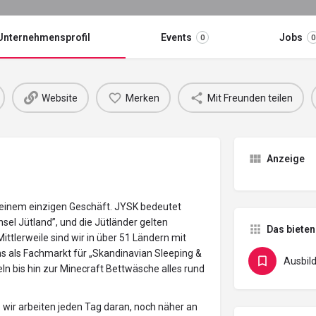
Unternehmensprofil
Events
Jobs
0
0
Website
Merken
Mit Freunden teilen
Anzeige
 einem einzigen Geschäft. JYSK bedeutet
el Jütland”, und die Jütländer gelten
Das bieten
Mittlerweile sind wir in über 51 Ländern mit
ns als Fachmarkt für „Skandinavian Sleeping &
Ausbil
eln bis hin zur Minecraft Bettwäsche alles rund
 wir arbeiten jeden Tag daran, noch näher an