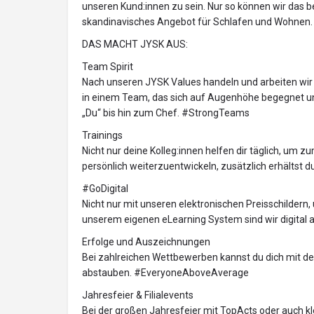
unseren Kund:innen zu sein. Nur so können wir das 
skandinavisches Angebot für Schlafen und Wohnen.
DAS MACHT JYSK AUS:
Team Spirit
Nach unseren JYSK Values handeln und arbeiten wir 
in einem Team, das sich auf Augenhöhe begegnet und 
„Du“ bis hin zum Chef. #StrongTeams
Trainings
Nicht nur deine Kolleg:innen helfen dir täglich, um 
persönlich weiterzuentwickeln, zusätzlich erhältst d
#GoDigital
Nicht nur mit unseren elektronischen Preisschildern,
unserem eigenen eLearning System sind wir digital
Erfolge und Auszeichnungen
Bei zahlreichen Wettbewerben kannst du dich mit 
abstauben. #EveryoneAboveAverage
Jahresfeier & Filialevents
Bei der großen Jahresfeier mit TopActs oder auch kl