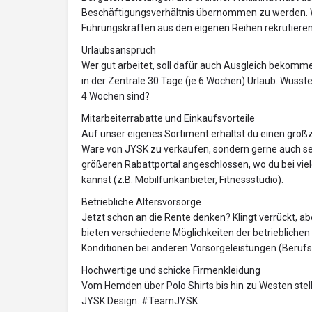
Beschäftigungsverhältnis übernommen zu werden. W
Führungskräften aus den eigenen Reihen rekrutieren
Urlaubsanspruch
Wer gut arbeitet, soll dafür auch Ausgleich bekomme
in der Zentrale 30 Tage (je 6 Wochen) Urlaub. Wusste
4 Wochen sind?
Mitarbeiterrabatte und Einkaufsvorteile
Auf unser eigenes Sortiment erhältst du einen großz
Ware von JYSK zu verkaufen, sondern gerne auch sel
größeren Rabattportal angeschlossen, wo du bei vie
kannst (z.B. Mobilfunkanbieter, Fitnessstudio).
Betriebliche Altersvorsorge
Jetzt schon an die Rente denken? Klingt verrückt, abe
bieten verschiedene Möglichkeiten der betrieblichen
Konditionen bei anderen Vorsorgeleistungen (Berufs
Hochwertige und schicke Firmenkleidung
Vom Hemden über Polo Shirts bis hin zu Westen stell
JYSK Design. #TeamJYSK