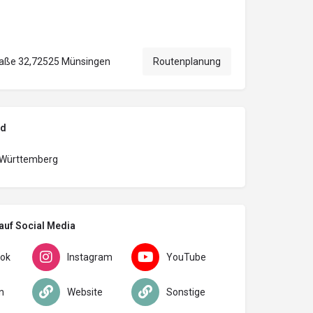
raße 32,72525 Münsingen
Routenplanung
nd
Württemberg
auf Social Media
ok
Instagram
YouTube
n
Website
Sonstige