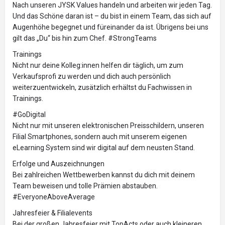
Nach unseren JYSK Values handeln und arbeiten wir jeden Tag.
Und das Schöne daran ist – du bist in einem Team, das sich auf
Augenhöhe begegnet und füreinander da ist. Übrigens bei uns
gilt das „Du“ bis hin zum Chef. #StrongTeams
Trainings
Nicht nur deine Kolleg:innen helfen dir täglich, um zum
Verkaufsprofi zu werden und dich auch persönlich
weiterzuentwickeln, zusätzlich erhältst du Fachwissen in
Trainings.
#GoDigital
Nicht nur mit unseren elektronischen Preisschildern, unseren
Filial Smartphones, sondern auch mit unserem eigenen
eLearning System sind wir digital auf dem neusten Stand.
Erfolge und Auszeichnungen
Bei zahlreichen Wettbewerben kannst du dich mit deinem
Team beweisen und tolle Prämien abstauben.
#EveryoneAboveAverage
Jahresfeier & Filialevents
Bei der großen Jahresfeier mit TopActs oder auch kleineren