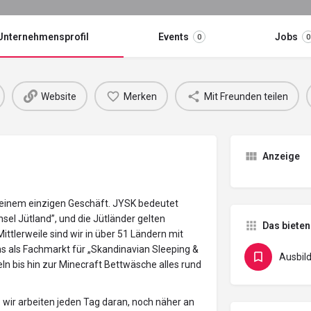
Unternehmensprofil
Events
Jobs
0
0
Website
Merken
Mit Freunden teilen
Anzeige
 einem einzigen Geschäft. JYSK bedeutet
el Jütland”, und die Jütländer gelten
Das bieten
Mittlerweile sind wir in über 51 Ländern mit
ns als Fachmarkt für „Skandinavian Sleeping &
Ausbil
eln bis hin zur Minecraft Bettwäsche alles rund
 wir arbeiten jeden Tag daran, noch näher an