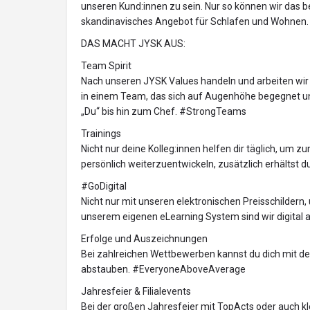
unseren Kund:innen zu sein. Nur so können wir das 
skandinavisches Angebot für Schlafen und Wohnen.
DAS MACHT JYSK AUS:
Team Spirit
Nach unseren JYSK Values handeln und arbeiten wir 
in einem Team, das sich auf Augenhöhe begegnet und 
„Du“ bis hin zum Chef. #StrongTeams
Trainings
Nicht nur deine Kolleg:innen helfen dir täglich, um 
persönlich weiterzuentwickeln, zusätzlich erhältst d
#GoDigital
Nicht nur mit unseren elektronischen Preisschildern,
unserem eigenen eLearning System sind wir digital
Erfolge und Auszeichnungen
Bei zahlreichen Wettbewerben kannst du dich mit 
abstauben. #EveryoneAboveAverage
Jahresfeier & Filialevents
Bei der großen Jahresfeier mit TopActs oder auch kl