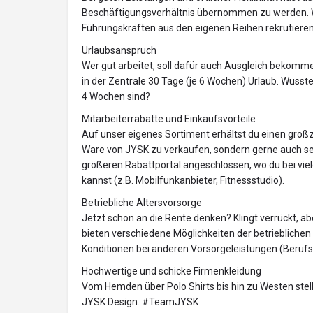
Beschäftigungsverhältnis übernommen zu werden. W
Führungskräften aus den eigenen Reihen rekrutieren
Urlaubsanspruch
Wer gut arbeitet, soll dafür auch Ausgleich bekomme
in der Zentrale 30 Tage (je 6 Wochen) Urlaub. Wusste
4 Wochen sind?
Mitarbeiterrabatte und Einkaufsvorteile
Auf unser eigenes Sortiment erhältst du einen großz
Ware von JYSK zu verkaufen, sondern gerne auch sel
größeren Rabattportal angeschlossen, wo du bei vie
kannst (z.B. Mobilfunkanbieter, Fitnessstudio).
Betriebliche Altersvorsorge
Jetzt schon an die Rente denken? Klingt verrückt, abe
bieten verschiedene Möglichkeiten der betrieblichen
Konditionen bei anderen Vorsorgeleistungen (Berufs
Hochwertige und schicke Firmenkleidung
Vom Hemden über Polo Shirts bis hin zu Westen stell
JYSK Design. #TeamJYSK