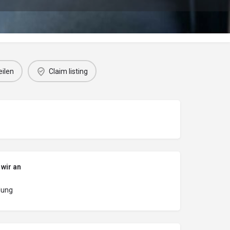
eilen
Claim listing
 wir an
dung