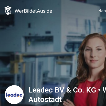
Hom
Leadec BV & Co. KG • 
Autostadt