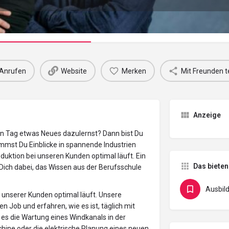
Unternehmensprofil
Events
Jobs
0
0
Anrufen
Website
Merken
Mit Freunden t
Anzeige
en Tag etwas Neues dazulernst? Dann bist Du
ommst Du Einblicke in spannende Industrien
oduktion bei unseren Kunden optimal läuft. Ein
Das bieten
 Dich dabei, das Wissen aus der Berufsschule
Ausbil
n unserer Kunden optimal läuft. Unsere
 Job und erfahren, wie es ist, täglich mit
es die Wartung eines Windkanals in der
ine oder die elektrische Planung eines neuen