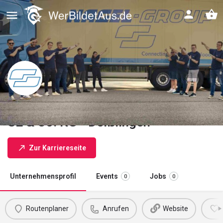
Nagel-Group • Kraftverkehr Nagel
SE & Co. KG • Deißlingen
Zur Karriereseite
Unternehmensprofil
Events
Jobs
0
0
Routenplaner
Anrufen
Website