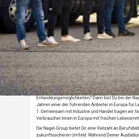
Routenplaner
Über uns
Berufsaussichten, die bewegen!
Lust auf spannende Aufgaben? Auf Abwechslung un
Entwicklungsmöglichkeiten? Dann bist Du bei der Nage
Jahren einer der führenden Anbieter in Europa für Le
1. Gemeinsam mit Industrie und Handel tragen wir täg
Verbraucher:innen in Europa mit frischen Lebensmitt
Die Nagel-Group bietet Dir eine Vielzahl an Berufsb
zukunftssicheren Umfeld. Während Deiner Ausbildung