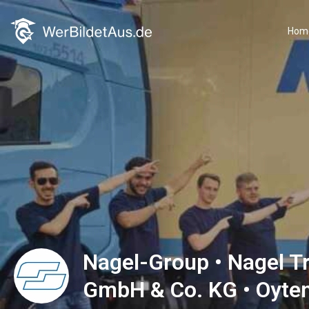
Hom
Nagel-Group • Nagel 
GmbH & Co. KG • Oyte