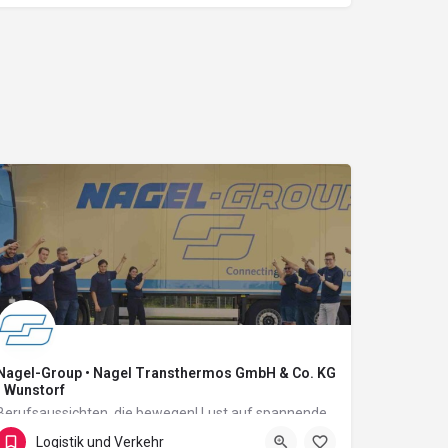
Nagel-Group • Nagel Transthermos GmbH & Co. KG
• Wunstorf
Berufsaussichten, die bewegen! Lust auf spannende Aufgaben? Auf Abwechslung und Verantwortung? Auf…
Logistik und Verkehr
Im Stadtfelde 12