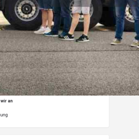
eilen
Claim listing
 wir an
dung