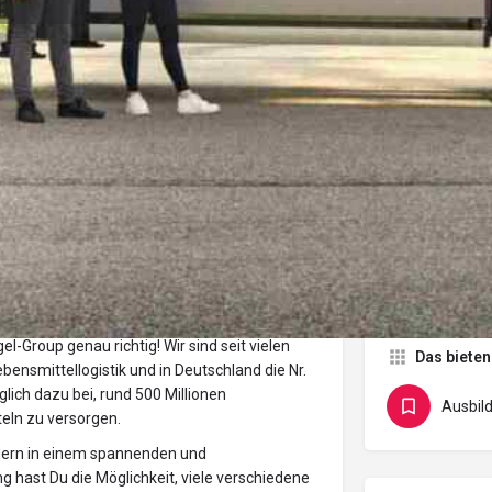
Unternehmensprofil
Events
Jobs
0
0
Anrufen
Website
Merken
Mit Freunden t
Anzeige
d Verantwortung? Auf Unterstützung und
l-Group genau richtig! Wir sind seit vielen
Das bieten
bensmittellogistik und in Deutschland die Nr.
lich dazu bei, rund 500 Millionen
Ausbil
eln zu versorgen.
ildern in einem spannenden und
 hast Du die Möglichkeit, viele verschiedene