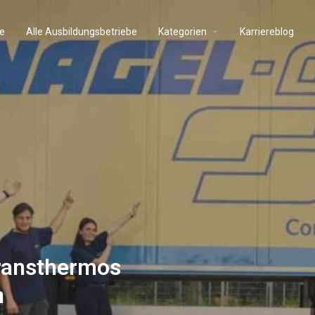
e
Alle Ausbildungsbetriebe
Kategorien
Karriereblog
Transthermos
n