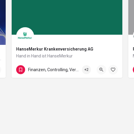
HanseMerkur Krankenversicherung AG
Hand in Hand ist HanseMerkur
nstschule Wandsbek unterstützen wir seit über…
Siegfried-Wedells-Platz 1
Finanzen, Controlling, Versicherung und Recht
+2