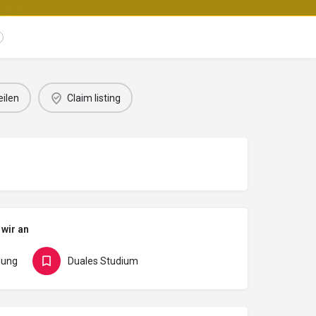
eilen
Claim listing
 wir an
dung
Duales Studium