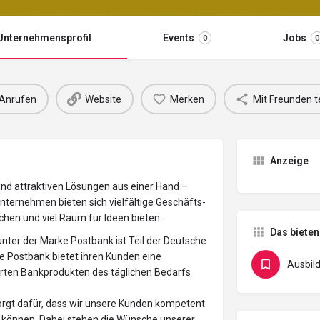
Unternehmensprofil
Events
Jobs
0
0
Anrufen
Website
Merken
Mit Freunden t
Anzeige
nd attraktiven Lösungen aus einer Hand –
 Unternehmen bieten sich vielfältige Geschäfts-
hen und viel Raum für Ideen bieten.
Das bieten
nter der Marke Postbank ist Teil der Deutsche
e Postbank bietet ihren Kunden eine
Ausbil
erten Bankprodukten des täglichen Bedarfs
 sorgt dafür, dass wir unsere Kunden kompetent
 können. Dabei stehen die Wünsche unserer