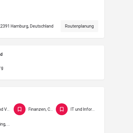
22391 Hamburg, Deutschland
Routenplanung
nd
rg
Büro und Verwaltung
Finanzen, Controlling, Versicherung und Recht
IT und Informatik
Marketing, Medien und Gestaltung