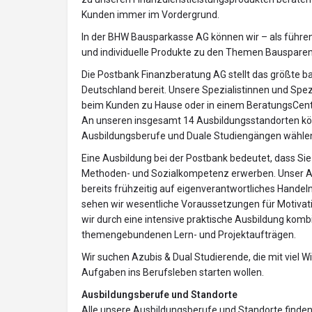
Kunden immer im Vordergrund.
In der BHW Bausparkasse AG können wir – als führ
und individuelle Produkte zu den Themen Bausparen
Die Postbank Finanzberatung AG stellt das größte b
Deutschland bereit. Unsere Spezialistinnen und Spez
beim Kunden zu Hause oder in einem BeratungsCent
An unseren insgesamt 14 Ausbildungsstandorten kön
Ausbildungsberufe und Duale Studiengängen wähle
Eine Ausbildung bei der Postbank bedeutet, dass S
Methoden- und Sozialkompetenz erwerben. Unser Aus
bereits frühzeitig auf eigenverantwortliches Handel
sehen wir wesentliche Voraussetzungen für Motivatio
wir durch eine intensive praktische Ausbildung komb
themengebundenen Lern- und Projektaufträgen.
Wir suchen Azubis & Dual Studierende, die mit viel
Aufgaben ins Berufsleben starten wollen.
Ausbildungsberufe und Standorte
Alle unsere Ausbildungsberufe und Standorte finden 