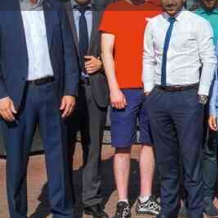
Routenplaner
Über uns
Die Sommerlad-Unternehmensgruppe steht für Komp
Einrichtungsideen. Was als Schreinerei mit Hofverka
zu einer Unternehmensgruppe mit über 500 Mitarbeit
herangewachsen.
Der Verkauf ist unser Kerngeschäft, aber als Partn
Kunden über die Beratung und Planung ihrer Einricht
Montage der Möbel. Unseren Erfolg verdanken wir de
hinter den Kulissen.