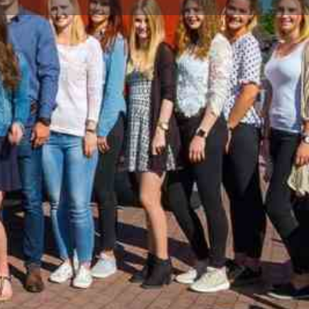
eilen
Claim listing
 wir an
dung
Duales Studium