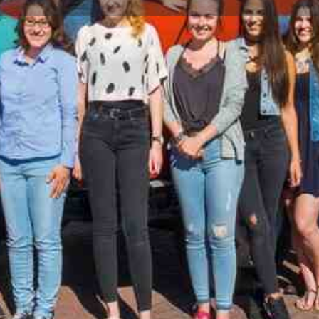
Unternehmensprofil
Events
Jobs
0
0
Anrufen
Website
Merken
Mit Freunden t
Anzeige
etenz und Herzblut in Sachen Möbel und
uf begann, ist über drei Generationen hinweg
ern an fünf Standorten in Mittelhessen
Das bieten
er rund ums Wohnen begleiten wir unsere
Ausbil
ung hinaus bis hin zur Auslieferung und
n Fähigkeiten unserer Mitarbeiter vor wie