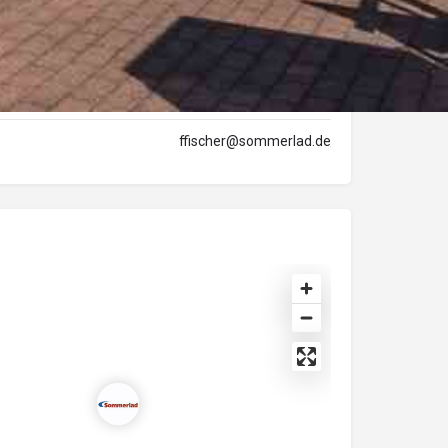
artner
Farina Fischer
0641-7003135
ffischer@sommerlad.de