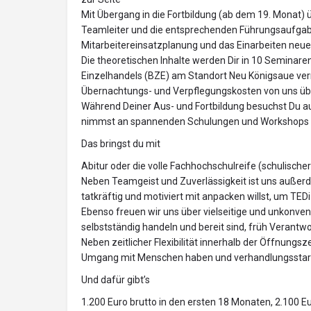
Mit Übergang in die Fortbildung (ab dem 19. Monat) ü
Teamleiter und die entsprechenden Führungsaufgabe
Mitarbeitereinsatzplanung und das Einarbeiten neue
Die theoretischen Inhalte werden Dir in 10 Seminar
Einzelhandels (BZE) am Standort Neu Königsaue vermi
Übernachtungs- und Verpflegungskosten von uns 
Während Deiner Aus- und Fortbildung besuchst Du a
nimmst an spannenden Schulungen und Workshops t
Das bringst du mit
Abitur oder die volle Fachhochschulreife (schulischer
Neben Teamgeist und Zuverlässigkeit ist uns außerde
tatkräftig und motiviert mit anpacken willst, um T
Ebenso freuen wir uns über vielseitige und unkonvent
selbstständig handeln und bereit sind, früh Veran
Neben zeitlicher Flexibilität innerhalb der Öffnungsze
Umgang mit Menschen haben und verhandlungsstar
Und dafür gibt’s
1.200 Euro brutto in den ersten 18 Monaten, 2.100 E