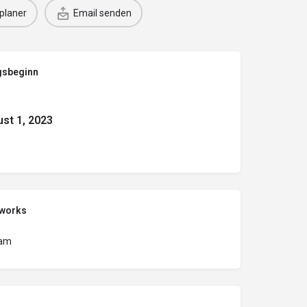
planer
Email senden
gsbeginn
st 1, 2023
tworks
ram