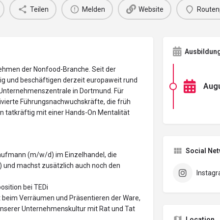
Teilen
Melden
Website
Routen
Ausbildun
nehmen der Nonfood-Branche. Seit der
g und beschäftigen derzeit europaweit rund
Augu
er Unternehmenszentrale in Dortmund. Für
vierte Führungsnachwuchskräfte, die früh
 tatkräftig mit einer Hands-On Mentalität
Social Ne
Kaufmann (m/w/d) im Einzelhandel, die
) und machst zusätzlich auch noch den
Instag
osition bei TEDi
st beim Verräumen und Präsentieren der Ware,
unserer Unternehmenskultur mit Rat und Tat
Location