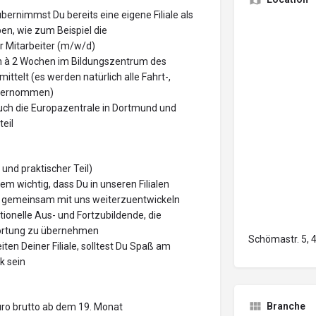
bernimmst Du bereits eine eigene Filiale als
n, wie zum Beispiel die
r Mitarbeiter (m/w/d)
en à 2 Wochen im Bildungszentrum des
ttelt (es werden natürlich alle Fahrt-,
übernommen)
uch die Europazentrale in Dortmund und
eil
 und praktischer Teil)
m wichtig, dass Du in unseren Filialen
EDi gemeinsam mit uns weiterzuentwickeln
ionelle Aus- und Fortzubildende, die
twortung zu übernehmen
Schömastr. 5, 
iten Deiner Filiale, solltest Du Spaß am
k sein
Branche
uro brutto ab dem 19. Monat