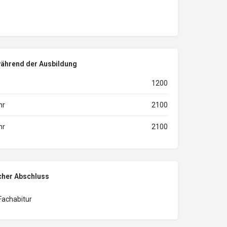
während der Ausbildung
1200
hr
2100
hr
2100
cher Abschluss
 Fachabitur