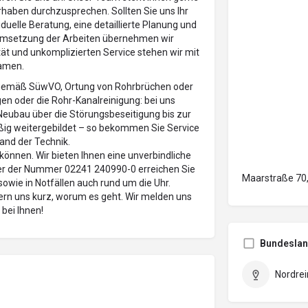
rhaben durchzusprechen. Sollten Sie uns Ihr
duelle Beratung, eine detaillierte Planung und
 Umsetzung der Arbeiten übernehmen wir
tät und unkomplizierten Service stehen wir mit
amen.
n gemäß
SüwVO
, Ortung von Rohrbrüchen oder
n oder die Rohr-Kanalreinigung: bei uns
eubau über die Störungsbeseitigung bis zur
ßig weitergebildet
– so bekommen Sie
Service
and der Technik.
können. Wir bieten Ihnen eine unverbindliche
ter der Nummer
02241 240990-0
erreichen Sie
Maarstraße 70,
sowie in Notfällen auch rund um die Uhr.
ern uns kurz, worum es geht. Wir melden uns
 bei Ihnen!
Bundesla
Nordrei