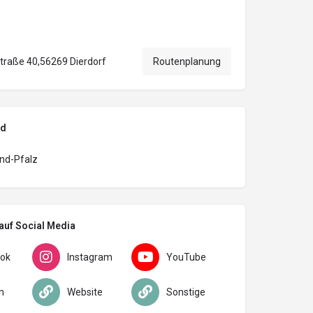
traße 40,56269 Dierdorf
Routenplanung
nd
nd-Pfalz
auf Social Media
ok
Instagram
YouTube
n
Website
Sonstige