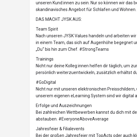
unseren Kund:innen zu sein. Nur so können wir das 
skandinavisches Angebot für Schlafen und Wohnen.
DAS MACHT JYSK AUS:
Team Spirit
Nach unseren JYSK Values handeln und arbeiten wir 
in einem Team, das sich auf Augenhöhe begegnet und 
„Du“ bis hin zum Chef. #StrongTeams
Trainings
Nicht nur deine Kolleg:innen helfen dir täglich, um 
persönlich weiterzuentwickeln, zusätzlich erhältst d
#GoDigital
Nicht nur mit unseren elektronischen Preisschildern,
unserem eigenen eLearning System sind wir digital
Erfolge und Auszeichnungen
Bei zahlreichen Wettbewerben kannst du dich mit 
abstauben. #EveryoneAboveAverage
Jahresfeier & Filialevents
Bei der großen Jahresfeier mit TopActs oder auch kl