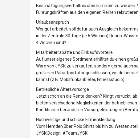
Beschäftigungsverhältnis übernommen zu werden. W
Führungskräften aus den eigenen Reihen rekrutieren
Urlaubsanspruch
Wer gut arbeitet, soll dafür auch Ausgleich bekomme
in der Zentrale 30 Tage (je 6 Wochen) Urlaub. Wusste
4 Wochen sind?
Mitarbeiterrabatte und Einkaufsvorteile
Auf unser eigenes Sortiment erhältst du einen großz
Ware von JYSK zu verkaufen, sondern gerne auch sel
größeren Rabattportal angeschlossen, wo du bei vie
kannst (z.B. Mobilfunkanbieter, Fitnessstudio).
Betriebliche Altersvorsorge
Jetzt schon an die Rente denken? Klingt verrückt, abe
bieten verschiedene Möglichkeiten der betrieblichen
Konditionen bei anderen Vorsorgeleistungen (Berufs
Hochwertige und schicke Firmenkleidung
Vom Hemden über Polo Shirts bis hin zu Westen stell
JYSK Design. #TeamJYSK