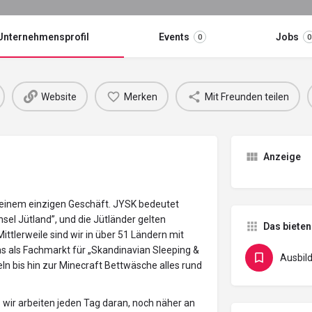
Unternehmensprofil
Events
Jobs
0
0
Website
Merken
Mit Freunden teilen
Anzeige
 einem einzigen Geschäft. JYSK bedeutet
el Jütland”, und die Jütländer gelten
Das bieten
Mittlerweile sind wir in über 51 Ländern mit
ns als Fachmarkt für „Skandinavian Sleeping &
Ausbil
eln bis hin zur Minecraft Bettwäsche alles rund
 wir arbeiten jeden Tag daran, noch näher an