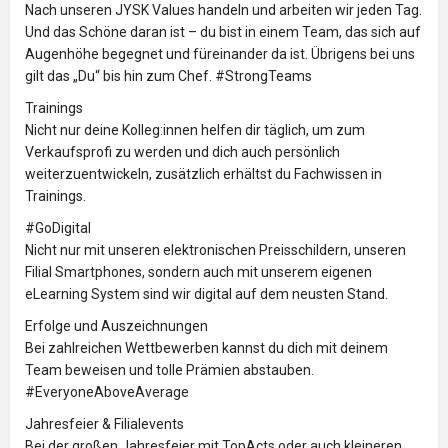
Nach unseren JYSK Values handeln und arbeiten wir jeden Tag.
Und das Schöne daran ist – du bist in einem Team, das sich auf
Augenhöhe begegnet und füreinander da ist. Übrigens bei uns
gilt das „Du“ bis hin zum Chef. #StrongTeams
Trainings
Nicht nur deine Kolleg:innen helfen dir täglich, um zum
Verkaufsprofi zu werden und dich auch persönlich
weiterzuentwickeln, zusätzlich erhältst du Fachwissen in
Trainings.
#GoDigital
Nicht nur mit unseren elektronischen Preisschildern, unseren
Filial Smartphones, sondern auch mit unserem eigenen
eLearning System sind wir digital auf dem neusten Stand.
Erfolge und Auszeichnungen
Bei zahlreichen Wettbewerben kannst du dich mit deinem
Team beweisen und tolle Prämien abstauben.
#EveryoneAboveAverage
Jahresfeier & Filialevents
Bei der großen Jahresfeier mit TopActs oder auch kleineren