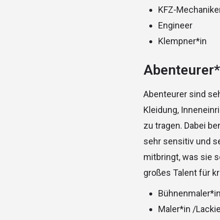
KFZ-Mechanike
Engineer
Klempner*in
Abenteurer
Abenteurer sind seh
Kleidung, Innenein
zu tragen. Dabei be
sehr sensitiv und 
mitbringt, was sie 
großes Talent für k
Bühnenmaler*in 
Maler*in /Lackie