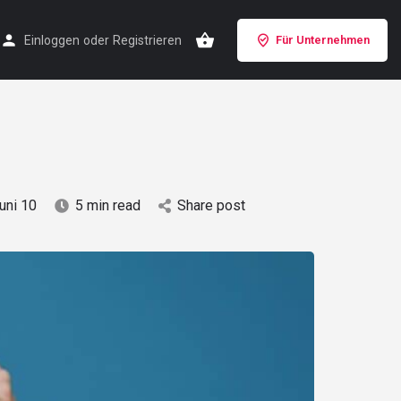
Einloggen
oder
Registrieren
Für Unternehmen
uni 10
5 min read
Share post