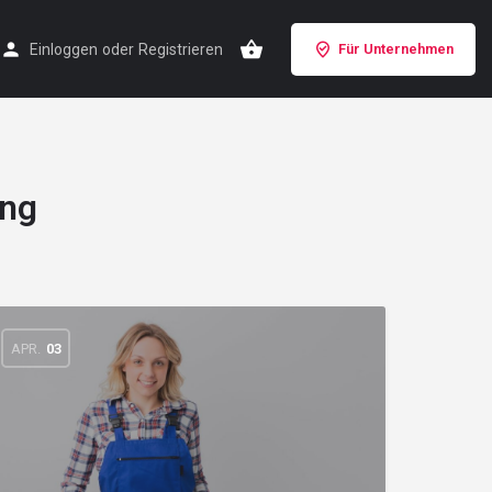
Einloggen
oder
Registrieren
Für Unternehmen
ung
APR.
03