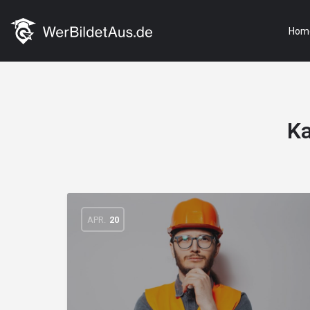
Hom
Ka
APR.
20