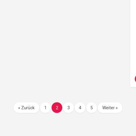
« Zurück
1
2
3
4
5
Weiter »