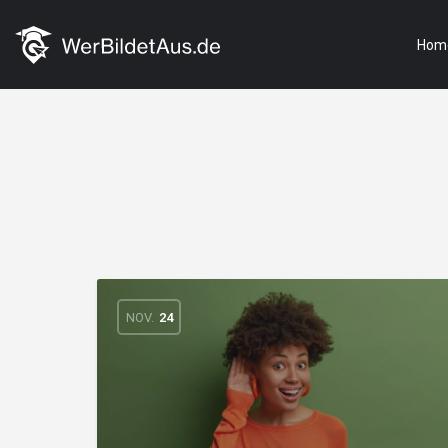
Hom
NOV.
24