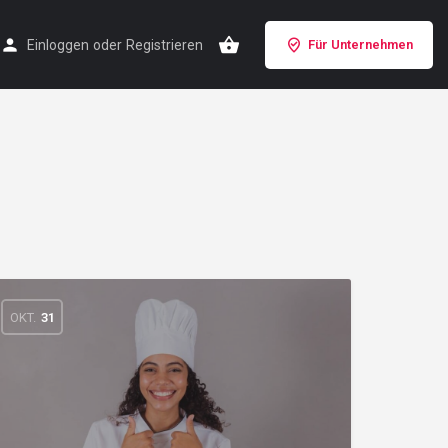
Einloggen
oder
Registrieren
Für Unternehmen
OKT.
31