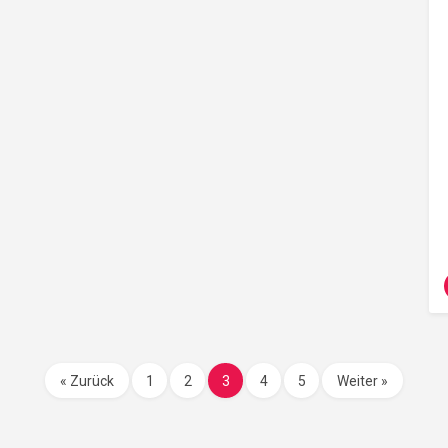
« Zurück
1
2
3
4
5
Weiter »