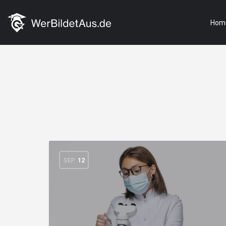
Hom
SEP.
12